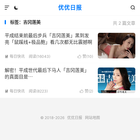
优优日报



标签：吉冈莲美
共 2 篇文章
平成结束前最后步兵「吉冈莲美」黑到发
亮「鼠蹊线+极品鲍」看几次都无比震撼啊
每日快讯
阅读(16043)
赞(
10
)


解密！平成世代最后下马人「吉冈莲美」
的真面目是⋯
每日快讯
阅读(8223)
赞(
2
)


© 2018-2026
优优日报
网站地图