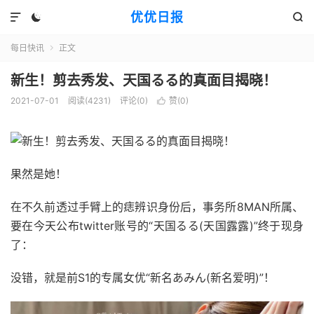
优优日报



每日快讯
正文

新生！剪去秀发、天国るる的真面目揭晓！
2021-07-01
阅读(4231)
评论(0)
赞(
0
)

果然是她！
在不久前透过手臂上的痣辨识身份后，事务所8MAN所属、
要在今天公布twitter账号的“天国るる(天国露露)”终于现身
了：
没错，就是前S1的专属女优“新名あみん(新名爱明)”！