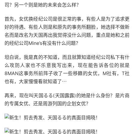
司？另一个则是她的未来会怎么样？
首先，女优换经纪公司是很正常的事，有些人是为了追求更
好的待遇、有些人则是和原先的事务所翻脸，她选择不做新
名而是改名为天国再出我觉得没什么问题，重点是她和之前
的经纪公司Mine’s有没有什么问题？
坦白说，我是真的不知道，而且就算知道经纪公司私下有什
么攻防人家也不乐意我写出来，现在能告诉各位的就是
8MAN这事务所前阵子收了一些移籍的女优，M社有，T社
也有，大家慢慢看就知道了⋯
再来，现在叫天国るる(天国露露)的她是什么身份？是片商
的专属女优、还是周游列国的企划女优？