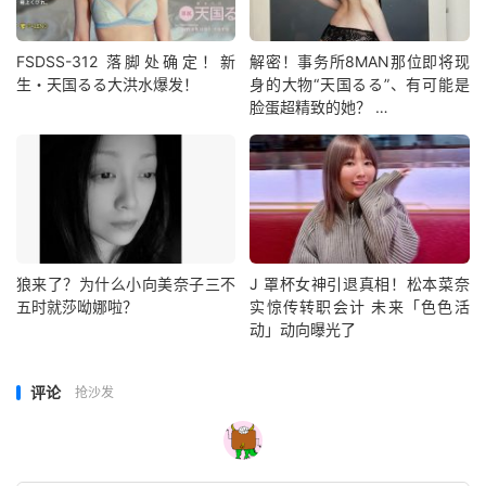
FSDSS-312 落脚处确定！新
解密！事务所8MAN那位即将现
生・天国るる大洪水爆发！
身的大物“天国るる”、有可能是
脸蛋超精致的她？ …
狼来了？为什么小向美奈子三不
J 罩杯女神引退真相！松本菜奈
五时就莎呦娜啦？
实惊传转职会计 未来「色色活
动」动向曝光了
评论
抢沙发