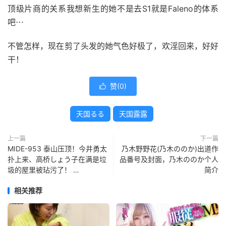
顶级片商的关系我想新生的她不是去S1就是Faleno的体系
吧⋯
不管怎样，现在剪了头发的她气色好极了，欢淫回来，好好
干！
赞(
0
)

天国るる
天国露露
上一篇
下一篇
MIDE-953 泰山压顶！今井勇太
乃木野野花(乃木ののか)出道作
扑上来、高桥しょう子在满是垃
品番号及封面，乃木ののか个人
圾的屋里被玷污了！ …
简介
相关推荐