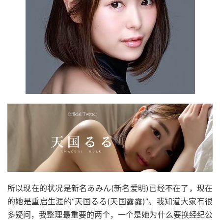
所以现在的状况是新名あみん(新名爱明)已经不在了，现在
的她是重启生涯的“天国るる(天国露露)”。我知道大家有很
多疑问，我整理最重要的两个，一个是她为什么要换经纪公