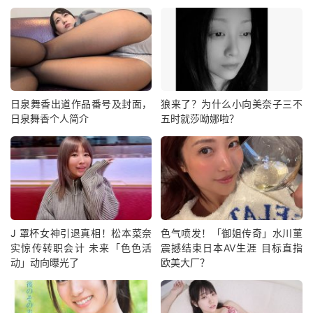
日泉舞香出道作品番号及封面，
狼来了？为什么小向美奈子三不
日泉舞香个人简介
五时就莎呦娜啦？
J 罩杯女神引退真相！松本菜奈
色气喷发！「御姐传奇」水川菫
实惊传转职会计 未来「色色活
震撼结束日本AV生涯 目标直指
动」动向曝光了
欧美大厂？