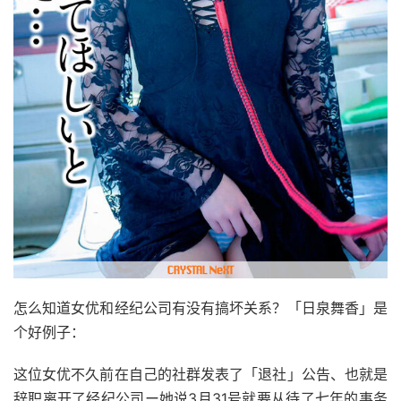
怎么知道女优和经纪公司有没有搞坏关系？「日泉舞香」是
个好例子：
这位女优不久前在自己的社群发表了「退社」公告、也就是
辞职离开了经纪公司ー她说3月31号就要从待了七年的事务