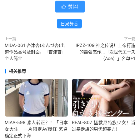
赞(
4
)

日泉舞香
上一篇
下一篇
MIDA-061 杏津杏(あんづ杏)出
IPZZ-109 神之传说！上帝打造
道作品番号及封面，「杏津杏」
的最强杰作…「次世代エース
个人简介
（Ace）」名单+1
相关推荐
MIAA-598 素人转正？！「日本
REAL-807 拯救尼特族少女！当
女大生」一片限定AV爆红 艺名
过暴走族的男优超暴力！
确定正式下海